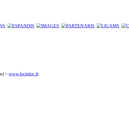
an) >
www.locirdoc.fr