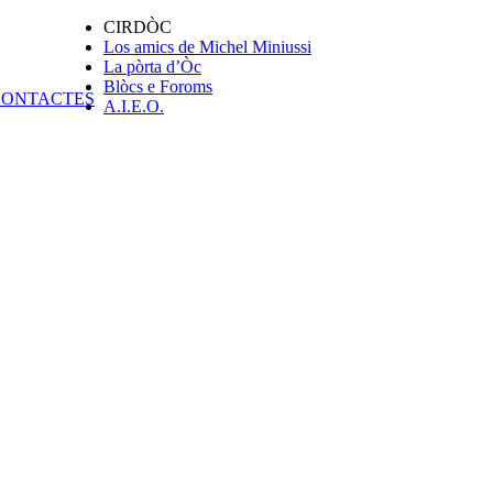
CIRDÒC
Los amics de Michel Miniussi
La pòrta d’Òc
Blòcs e Foroms
A.I.E.O.