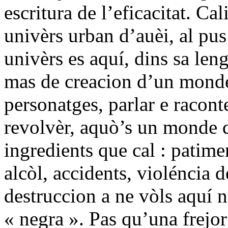
escritura de l’eficacitat. Ca
univèrs urban d’auèi, al pus
univèrs es aquí, dins sa leng
mas de creacion d’un monde o
personatges, parlar e racon
revolvèr, aquò’s un monde de
ingredients que cal : patime
alcòl, accidents, violéncia 
destruccion a ne vòls aquí 
« negra ». Pas qu’una frejor 