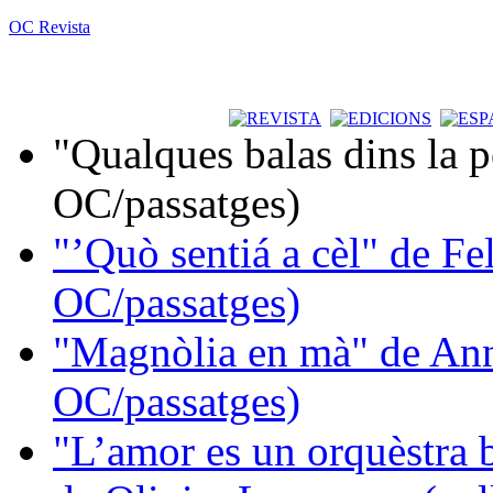
OC Revista
"Qualques balas dins la 
OC/passatges)
"’Quò sentiá a cèl" de Fe
OC/passatges)
"Magnòlia en mà" de Ann
OC/passatges)
"L’amor es un orquèstra 