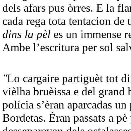
dels afars pus òrres. E la f
cada rega tota tentacion de
dins la pèl
es un immense r
Ambe l’escritura per sol sa
"
Lo cargaire partiguèt tot d
vièlha bruèissa e del grand 
polícia s’èran aparcadas un 
Bordetas. Èran passats a pè
desseparavan dels ostalasses