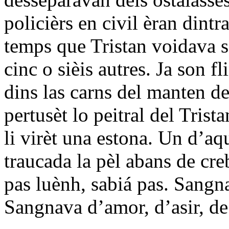
policièrs en civil èran dintr
temps que Tristan voidava s
cinc o sièis autres. Ja son f
dins las carns del manten de
pertusèt lo peitral del Trist
li virèt una estona. Un d’aq
traucada la pèl abans de cre
pas luènh, sabiá pas. Sangn
Sangnava d’amor, d’asir, de