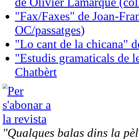
de Olivier Lamarque (col
"Fax/Faxes" de Joan-Fran
OC/passatges)
"Lo cant de la chicana"
"Estudis gramaticals de 
Chatbèrt
"Qualques balas dins la pèl