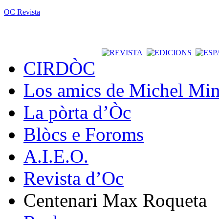
OC Revista
CIRDÒC
Los amics de Michel Min
La pòrta d’Òc
Blòcs e Foroms
A.I.E.O.
Revista d’Oc
Centenari Max Roqueta