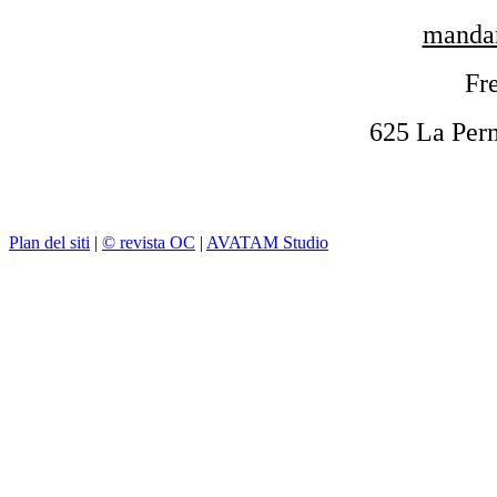
mandar
Fre
625 La Per
Plan del siti
|
© revista OC
|
AVATAM Studio