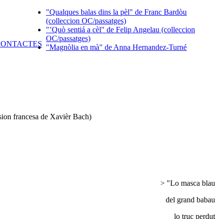
"Qualques balas dins la pèl" de Franc Bardòu
(colleccion OC/passatges)
"’Quò sentiá a cèl" de Felip Angelau (colleccion
OC/passatges)
"Magnòlia en mà" de Anna Hernandez-Turné
rsion francesa de Xavièr Bach)
> "Lo masca blau
del grand babau
lo truc perdut