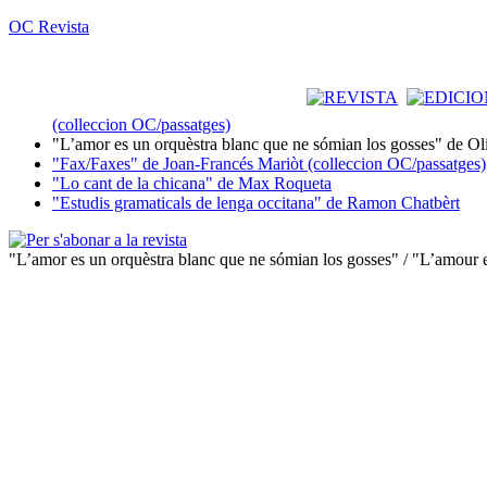
OC Revista
(colleccion OC/passatges)
"L’amor es un orquèstra blanc que ne sómian los gosses" de Ol
"Fax/Faxes" de Joan-Francés Mariòt (colleccion OC/passatges)
"Lo cant de la chicana" de Max Roqueta
"Estudis gramaticals de lenga occitana" de Ramon Chatbèrt
"L’amor es un orquèstra blanc que ne sómian los gosses" / "L’amour e