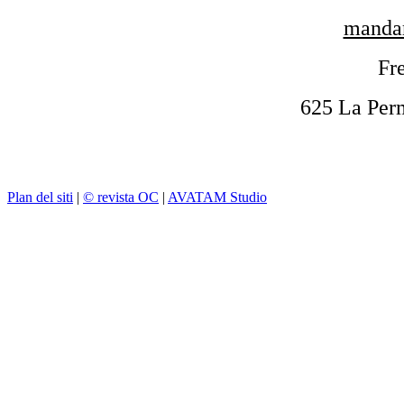
mandar
Fre
625 La Per
Plan del siti
|
© revista OC
|
AVATAM Studio