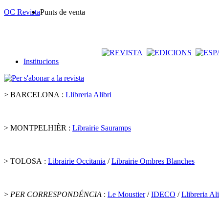
OC Revista
Punts de venta
Institucions
> BARCELONA :
Llibreria Alibri
> MONTPELHIÈR :
Librairie Sauramps
> TOLOSA :
Librairie Occitania
/
Librairie Ombres Blanches
>
PER CORRESPONDÉNCIA
:
Le Moustier
/
IDECO
/
Llibreria Ali