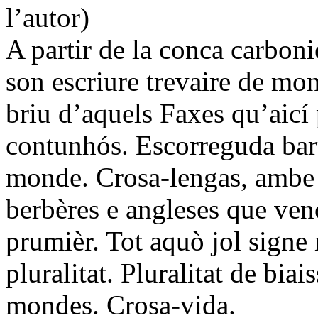
l’autor)
A partir de la conca carboni
son escriure trevaire de mon
briu d’aquels Faxes qu’aicí 
contunhós. Escorreguda bart
monde. Crosa-lengas, ambe lo
berbères e angleses que ven
prumièr. Tot aquò jol signe 
pluralitat. Pluralitat de bia
mondes. Crosa-vida.