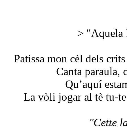
> "Aquela l
Patissa mon cèl dels crits
Canta paraula, 
Qu’aquí estam
La vòli jogar al tè tu-t
"Cette l