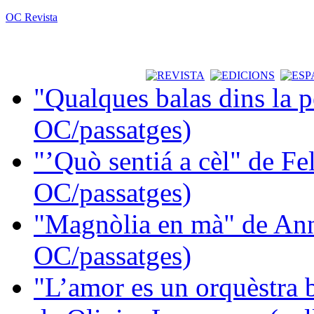
OC Revista
"Qualques balas dins la 
OC/passatges)
"’Quò sentiá a cèl" de Fe
OC/passatges)
"Magnòlia en mà" de Ann
OC/passatges)
"L’amor es un orquèstra 