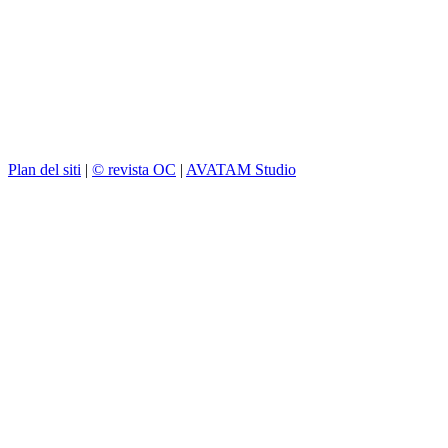
Plan del siti
|
© revista OC
|
AVATAM Studio