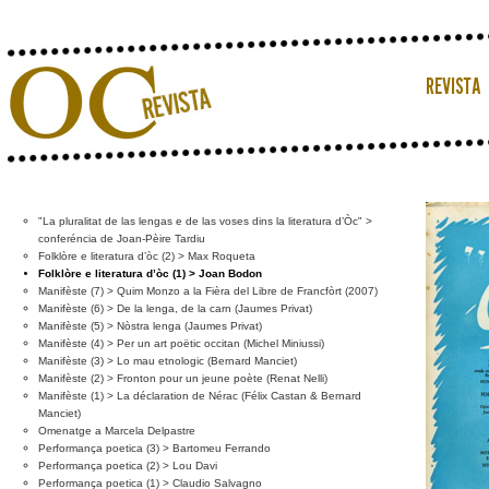
"La pluralitat de las lengas e de las voses dins la literatura d’Òc" >
conferéncia de Joan-Pèire Tardiu
Folklòre e literatura d’òc (2) > Max Roqueta
Folklòre e literatura d’òc (1) > Joan Bodon
Manifèste (7) > Quim Monzo a la Fièra del Libre de Francfòrt (2007)
Manifèste (6) > De la lenga, de la carn (Jaumes Privat)
Manifèste (5) > Nòstra lenga (Jaumes Privat)
Manifèste (4) > Per un art poëtic occitan (Michel Miniussi)
Manifèste (3) > Lo mau etnologic (Bernard Manciet)
Manifèste (2) > Fronton pour un jeune poète (Renat Nelli)
Manifèste (1) > La déclaration de Nérac (Félix Castan & Bernard
Manciet)
Omenatge a Marcela Delpastre
Performança poetica (3) > Bartomeu Ferrando
Performança poetica (2) > Lou Davi
Performança poetica (1) > Claudio Salvagno