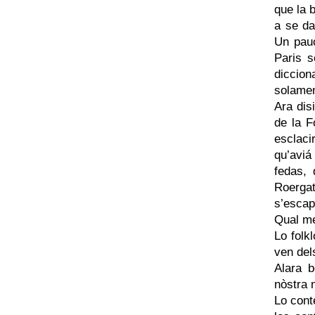
que la 
a se da
Un pau
Paris 
diccio
solamen
Ara dis
de la F
esclaci
qu’aviá
fedas, 
Roerga
s’escap
Qual me
Lo folk
ven del
Alara b
nòstra 
Lo cont