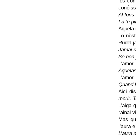
los con
conéiss
Al fons
I a ’n p
Aquela q
Lo nòst
Rudel j
Jamai d
Se non 
L’amor
Aquelas
L’amor, 
Quand l
Aici d
morir. T
L’aiga q
rainal v
Mas qu
l’aura 
L’aura 