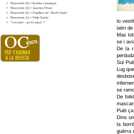
Rescontre (4) > Aurelia Lassaque
Rescontre (3) > Jaumes Privat
Rescontre (2) > Papillion de "Novèl Optic"
Rescontre (1) > Felip Gardy
lo vest
"L’occitan : qu’es aquò ? "
latin de
Mas tot
se i avi
De la r
perduda
Sul Puè
Lug que
desbose
inferne
se ramo
De folk
mascari
Puèi ça 
Dins un
la borr
guèrra 