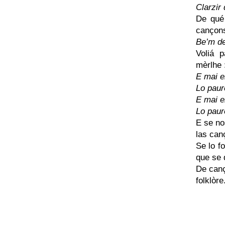
Clarzir
De qué 
cançon
Be’m de
Voliá 
mèrlhe 
E mai e
Lo paur
E mai e
Lo paur
E se no
las can
Se lo f
que se 
De canç
folklòre