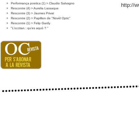
Performança poetica (1) > Claudio Salvagno
http://w
Rescontre (4) > Aurelia Lassaque
Rescontre (3) > Jaumes Privat
Rescontre (2) > Papillion de "Novèl Optic"
Rescontre (1) > Felip Gardy
"L’occitan : qu’es aquò ? "