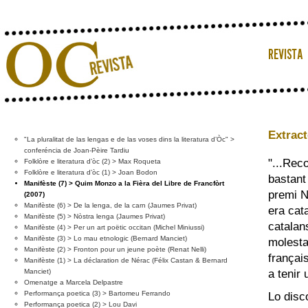
Extrac
"La pluralitat de las lengas e de las voses dins la literatura d’Òc" >
conferéncia de Joan-Pèire Tardiu
"...Rec
Folklòre e literatura d’òc (2) > Max Roqueta
Folklòre e literatura d’òc (1) > Joan Bodon
bastant
Manifèste (7) > Quim Monzo a la Fièra del Libre de Francfòrt
premi N
(2007)
Manifèste (6) > De la lenga, de la carn (Jaumes Privat)
era cat
Manifèste (5) > Nòstra lenga (Jaumes Privat)
catalan
Manifèste (4) > Per un art poëtic occitan (Michel Miniussi)
Manifèste (3) > Lo mau etnologic (Bernard Manciet)
molesta
Manifèste (2) > Fronton pour un jeune poète (Renat Nelli)
françai
Manifèste (1) > La déclaration de Nérac (Félix Castan & Bernard
Manciet)
a tenir 
Omenatge a Marcela Delpastre
Performança poetica (3) > Bartomeu Ferrando
Lo disco
Performança poetica (2) > Lou Davi