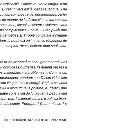
’efficacité. Il fallait trouver la langue d’un
e. Et cet univers est là, dans sa langue. Il ne
ù tout coïncide : ville, personnages, parler
st un monde de la dislocation, avec tous les
ute sorte, alcool, accidents, violence sans
 Sans complaisance « noire ». Bien plutôt une
s péripéties. Et l’ironie qui balaie à chaque
dans la peau est un immense règlement de
comptes. Avec l’écriture pour seul salut.
e la vieille sorcière et du grand abruti. Les
au bord des Bourdettes. Ils étaient passés à
 des immeubles « à problèmes ». Comme ça,
’appartement, pendant que Tristan vidait son
son flingue était rechargé. Déjà, il se vidait
ui a alors troué la poitrine, à Tristan ; une
uatre cons avait dû lui trouer la peau avant
savait pas. Il saignait comme Iseult, sa bien-
 de désespoir. Pourquoi ? Pourquoi elle ? »
9 € ;
COMANDAR LO LIBRE PER MAIL