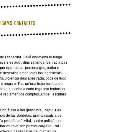
de l’eficacitat. Caliá endevenir la lenga
nivèrs es aquí, dins sa lenga. Se tracta pas
er òps : ciutat, personatges, parlar e
 destratlat, ambe totes los ingredients
nts, violéncia descabestrada, còps de fuòc
« negra ». Pas qu’una frejor terribla per
ronia qu’escoba a cada rega tota tentacion
 reglament de comptes. Ambe l’escritura
ha bruèissa e del grand brau caput. Las
ras de las Bordetas. Èran passats a pè
 problèmas". Aital, quatre policièrs en
stan voidava son primièr cargaire. Rai !
 voidava dins las carns del manten de