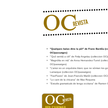
"Qualques balas dins la pèl" de Franc Bardòu (c
OC/passatges)
"’Quò sentiá a cèl" de Felip Angelau (colleccion OC
"Magnòlia en mà" de Anna Hernandez-Turné (collec
OC/passatges)
"L’amor es un orquèstra blanc que ne sómian los go
Lamarque (colleccion OC/passatges)
"Fax/Faxes" de Joan-Francés Mariòt (colleccion OC
"Lo cant de la chicana" de Max Roqueta
"Estudis gramaticals de lenga occitana" de Ramon 