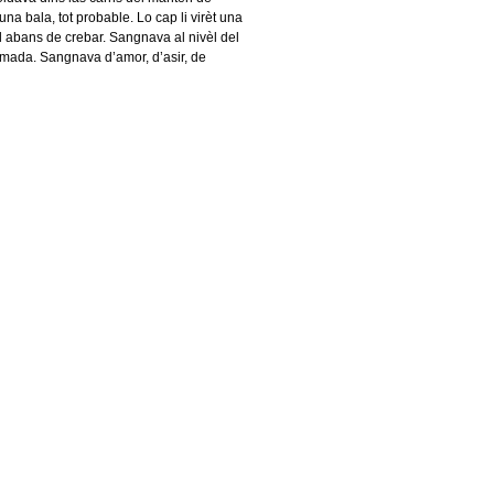
 una bala, tot probable. Lo cap li virèt una
l abans de crebar. Sangnava al nivèl del
imada. Sangnava d’amor, d’asir, de