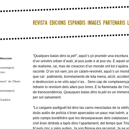
"Qualques balas dins la pèl
", aquò’s çò prumièr una escritura 
olleccion
d’un univèrs urban d’auèi, al pus juste e al pus viu. E aquel u
de realisme, rai, mas de creacion d’un monde ont tot s’apària p
/passatges)
raconte. D’un sol vam, jos un calam-revolvèr, aquò’s un monde
cion
que cal : patiments, borrelaments de tota mena, alcòl, accide
sses" de Olivier
e destruccion a ne vòls aquí n’as... Sens cap de complasença 
retraire lo revolum dels afars pus òrres. E la flaminada de l’i
/passatges)
de transcendéncia.
Quauques balas dins la pèl
es un immense
per sol salvament.
Chatbèrt
"
Lo cargaire partiguèt tot dins las carns mescladas de la vièl
doás autòs de polícia s’èran aparcadas un pauc mai luènh, a 
pels camps bordilhèrs que los desseparavan dels ostalasses "a
civil èran dintrats a tapís dins l’apartament, del temps que Tri
N’aviá cinc o sièis autres. Ja son flingue èra recargat. Ja se