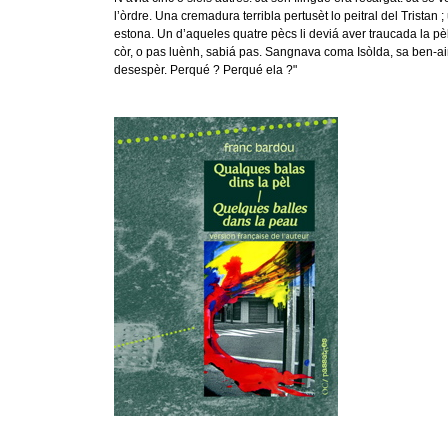
l’òrdre. Una cremadura terribla pertusèt lo peitral del Tristan ;
estona. Un d’aqueles quatre pècs li deviá aver traucada la pè
còr, o pas luènh, sabiá pas. Sangnava coma Isòlda, sa ben-a
desespèr. Perqué ? Perqué ela ?"