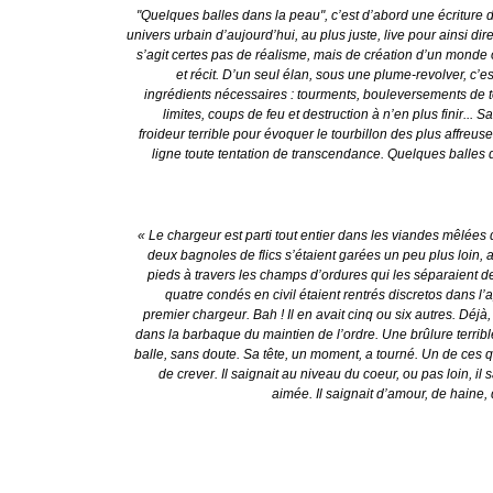
"Quelques balles dans la peau", c’est d’abord une écriture de l
univers urbain d’aujourd’hui, au plus juste,
live pour ainsi dir
s’agit certes pas de réalisme, mais de création d’un monde o
et récit. D’un seul élan, sous une plume-revolver, c’e
ingrédients nécessaires : tourments, bouleversements de to
limites, coups de feu et destruction à n’en plus finir...
froideur terrible pour évoquer le tourbillon des plus affreuse
ligne toute tentation de transcendance.
Quelques balles 
« Le chargeur est parti tout entier dans les viandes mêlées d
deux bagnoles de flics s’étaient garées un peu plus loin, 
pieds à travers les champs d’ordures qui les séparaient
quatre condés en civil étaient rentrés discretos dans l
premier chargeur. Bah ! Il en avait cinq ou six autres. Déjà, 
dans la barbaque du maintien de l’ordre. Une brûlure terrible l
balle, sans doute. Sa tête, un moment, a tourné. Un de ces q
de crever. Il saignait au niveau du coeur, ou pas loin, il 
aimée. Il saignait d’amour, de haine,