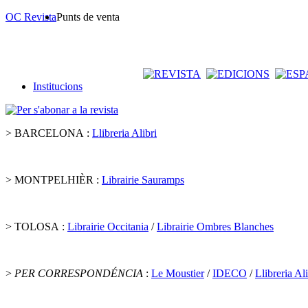
OC Revista
Punts de venta
Institucions
> BARCELONA :
Llibreria Alibri
> MONTPELHIÈR :
Librairie Sauramps
> TOLOSA :
Librairie Occitania
/
Librairie Ombres Blanches
>
PER CORRESPONDÉNCIA
:
Le Moustier
/
IDECO
/
Llibreria Ali