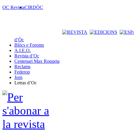
OC Revista
CIRDÒC
d’Òc
Blòcs e Foroms
A.I.E.O.
Revista d’Oc
Centenari Max Roqueta
Reclams
Federop
Jorn
Letras d’Oc