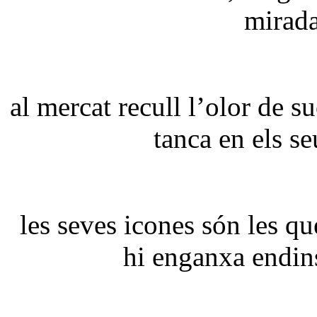
mirada
al mercat recull l’olor de s
tanca en els se
les seves icones són les qu
hi enganxa endins