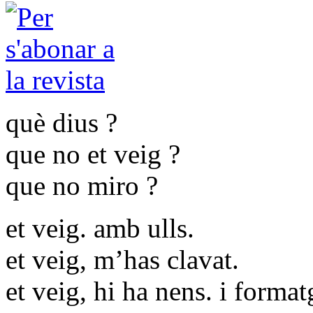
què dius ?
que no et veig ?
que no miro ?
et veig. amb ulls.
et veig, m’has clavat.
et veig, hi ha nens. i formatg