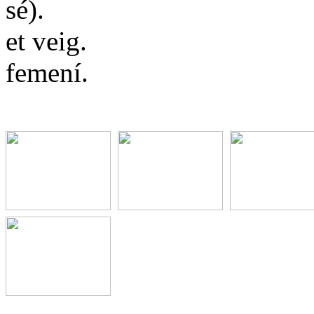
sé).
et veig.
femení.