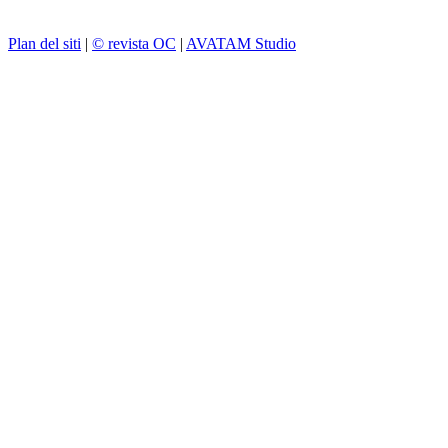
Plan del siti
|
© revista OC
|
AVATAM Studio