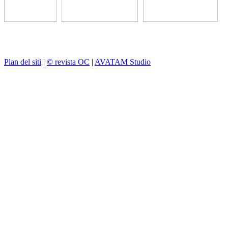
Plan del siti
|
© revista OC
|
AVATAM Studio