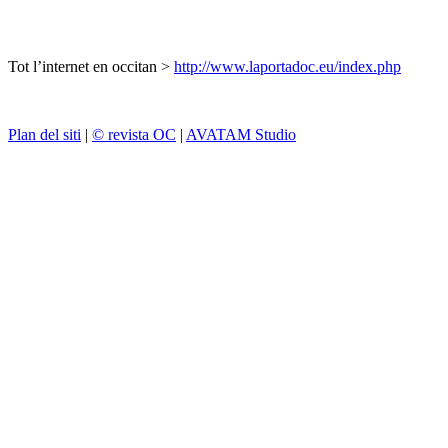
Tot l’internet en occitan >
http://www.laportadoc.eu/index.php
Plan del siti
|
© revista OC
|
AVATAM Studio