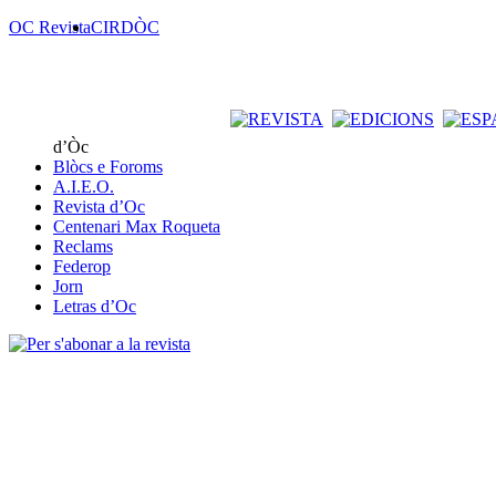
OC Revista
CIRDÒC
d’Òc
Blòcs e Foroms
A.I.E.O.
Revista d’Oc
Centenari Max Roqueta
Reclams
Federop
Jorn
Letras d’Oc