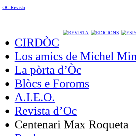
OC Revista
CIRDÒC
Los amics de Michel Min
La pòrta d’Òc
Blòcs e Foroms
A.I.E.O.
Revista d’Oc
Centenari Max Roqueta