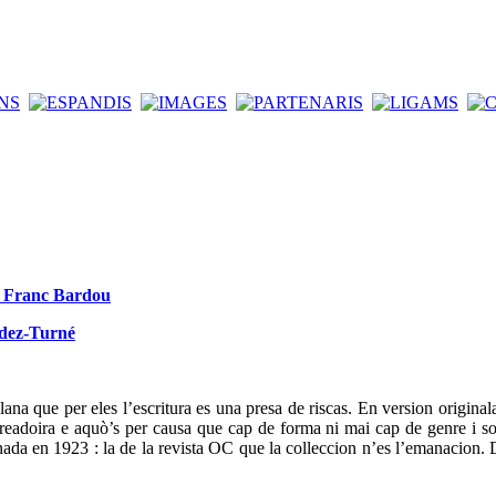
de Franc Bardou
ndez-Turné
ana que per eles l’escritura es una presa de riscas. En version original
t creadoira e aquò’s per causa que cap de forma ni mai cap de genre i so
da en 1923 : la de la revista OC que la colleccion n’es l’emanacion. D