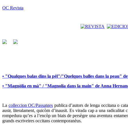
OC Revista
• "Qualques balas dins la pèl"/"Quelques balles dans la peau" 
• "Magnòlia en mà" / "Magnolia dans la main" de Anna Herna
La
colleccion OC/Passatges
publica d’autors de lenga occitana o catal
ausir, literalament, quicòm d’inausit. Es virada cap a una radicalita
rompedura qu’es a l’encòp un biais de persègre una aventura entamena
grands escriveires occitans contemporanèus.