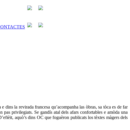
a e dins la revirada francesa qu’acompanha las òbras, sa tòca es de far
n pas privilegiats. Se gandís atal dels afars confortables e amòda una
’efièit, aquò’s dins OC que foguèron publicats los tèxtes màgers dels