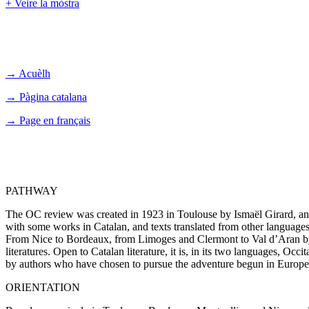
+ Veire la mòstra
→ Acuèlh
→ Pàgina catalana
→ Page en français
PATHWAY
The OC review was created in 1923 in Toulouse by Ismaël Girard, and s
with some works in Catalan, and texts translated from other languages,
From Nice to Bordeaux, from Limoges and Clermont to Val d’Aran by way 
literatures. Open to Catalan literature, it is, in its two languages, Occ
by authors who have chosen to pursue the adventure begun in Europe b
ORIENTATION