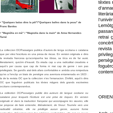
tèxtes 
d’anna
literà
l’univè
• "Qualques balas dins la pèl"/"Quelques balles dans la peau" de
Lemòt
Franc Bardou
passan
• "Magnòlia en mà" / "Magnolia dans la main" de Anna Hernandez-
retrai 
Turné
concèrt
revista
La
colleccion OC/Passatges
publica d’autors de lenga occitana o catalana
privil
que per eles l’escritura es una presa de riscas. En version originala e dins
la revirada francesa qu’acompanha las òbras, sa tòca es de far ausir,
persèg
literalament, quicòm d’inausit. Es virada cap a una radicalitat creadoira e
foguèro
aquò’s per causa que cap de forma ni mai cap de genre i son pas
privilegiats. Se gandís atal dels afars confortables e amòda una rompedura
contem
qu’es a l’encòp un biais de persègre una aventura entamenada en 1923 :
la de la revista OC que la colleccion n’es l’emanacion. D’efièit, aquò’s dins
OC que foguèron publicats los tèxtes màgers dels grands escriveires
occitans contemporanèus.
La
collection OC/Passatg
es
publie des auteurs de langue occitane ou
ORIEN
catalane pour lesquels l’écriture est une prise de risques. En version
originale et dans la traduction française qui accompagne les œuvres, elle
se propose de faire entendre, littéralement, de l’inouï. Tournée vers une
radicalité créatrice, elle ne privilégie aucun genre, aucune forme