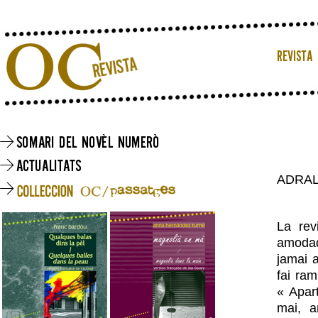
ADRA
La rev
amodad
jamai a
fai ra
« Apar
mai, a