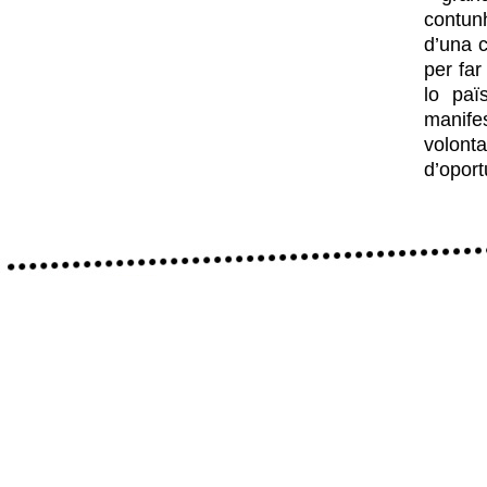
contunh
d’una c
per far
lo paï
manife
volont
d’oport