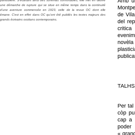
Amb un
particulière. S’écartant ainsi des schémas confortables, elle met en œuvre
une démarche de rupture qui se situe en même temps dans la continuité
Montpel
d’une aventure commencée en 1923, celle de la revue OC dont elle
de Vil
émane. C’est en effet dans OC qu’ont été publiés les textes majeurs des
grands écrivains occitans contemporains.
del rep
critic
evenim
novèla
plasti
publica
TALHS
Per ta
còp pu
cap a 
poder 
« grand