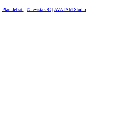
Plan del siti
|
© revista OC
|
AVATAM Studio