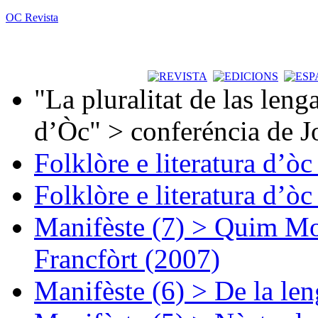
OC Revista
"La pluralitat de las lenga
d’Òc" > conferéncia de J
Folklòre e literatura d’ò
Folklòre e literatura d’ò
Manifèste (7) > Quim Mon
Francfòrt (2007)
Manifèste (6) > De la len