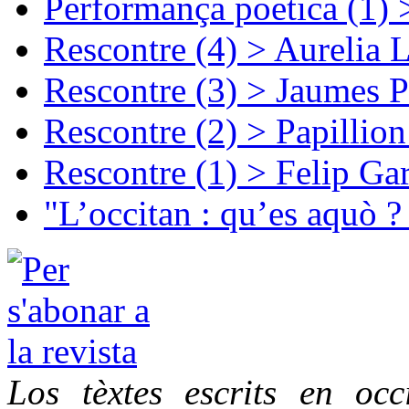
Performança poetica (1)
Rescontre (4) > Aurelia 
Rescontre (3) > Jaumes P
Rescontre (2) > Papillio
Rescontre (1) > Felip Ga
"L’occitan : qu’es aquò ?
Los tèxtes escrits en oc