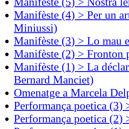
Manifèste (5) > Nòstra l
Manifèste (4) > Per un ar
Miniussi)
Manifèste (3) > Lo mau e
Manifèste (2) > Fronton 
Manifèste (1) > La décla
Bernard Manciet)
Omenatge a Marcela Delp
Performança poetica (3)
Performança poetica (2)