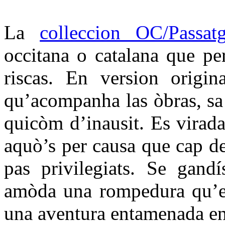
La
colleccion OC/Passat
occitana o catalana que per
riscas. En version origin
qu’acompanha las òbras, sa t
quicòm d’inausit. Es virada
aquò’s per causa que cap d
pas privilegiats. Se gandí
amòda una rompedura qu’es
una aventura entamenada en 