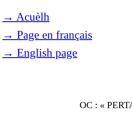
→ Acuèlh
→ Page en français
→ English page
OC : « PER