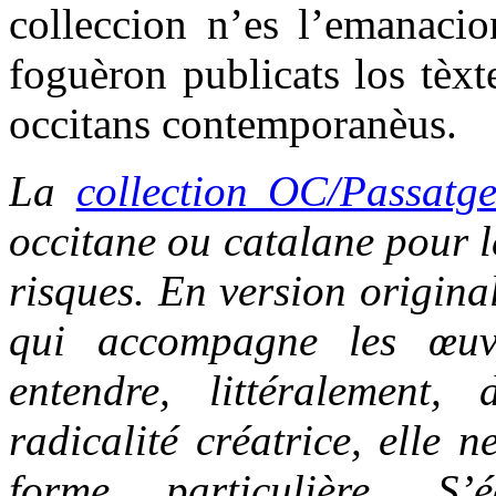
colleccion n’es l’emanacio
foguèron publicats los tèxt
occitans contemporanèus.
La
collection OC/Passatg
occitane ou catalane pour le
risques. En version origina
qui accompagne les œuvr
entendre, littéralement,
radicalité créatrice, elle 
forme particulière. S