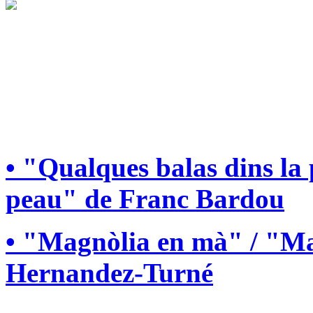
• "Qualques balas dins la
peau" de Franc Bardou
• "Magnòlia en mà" / "Ma
Hernandez-Turné