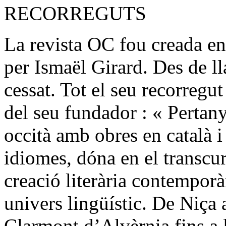
RECORREGUTS
La revista OC fou creada e
per Ismaël Girard. Des de ll
cessat. Tot el seu recorreg
del seu fundador : « Perta
occità amb obres en català i 
idiomes, dóna en el transcu
creació literària contemporà
univers lingüístic. De Niça
Clarmont d’Alvèrnia fins a l