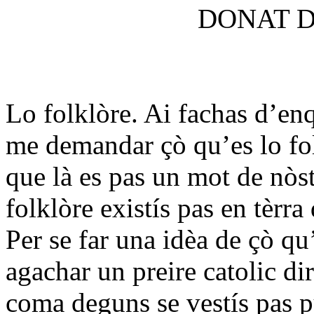
DONAT D
Lo folklòre. Ai fachas d’enq
me demandar çò qu’es lo fo
que là es pas un mot de nòst
folklòre existís pas en tèrra
Per se far una idèa de çò qu’
agachar un preire catolic di
coma deguns se vestís pas p