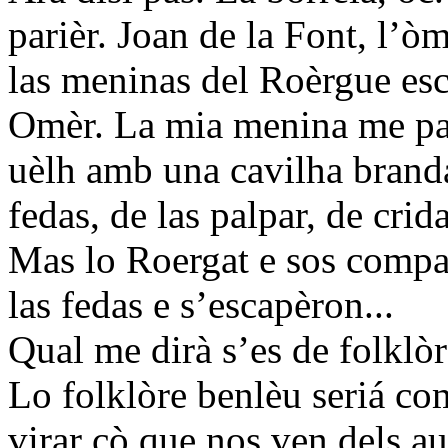
parièr. Joan de la Font, l’òm
las meninas del Roèrgue esc
Omèr. La mia menina me par
uèlh amb una cavilha branda
fedas, de las palpar, de crid
Mas lo Roergat e sos compan
las fedas e s’escapèron...
Qual me dirà s’es de folklòr
Lo folklòre benlèu seriá com
virar çò que nos ven dels au