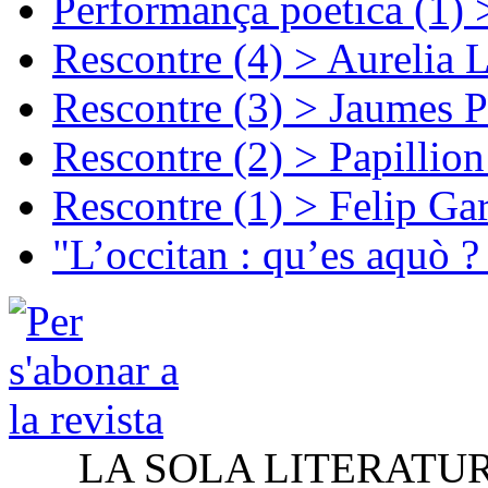
Performança poetica (1)
Rescontre (4) > Aurelia 
Rescontre (3) > Jaumes P
Rescontre (2) > Papillio
Rescontre (1) > Felip Ga
"L’occitan : qu’es aquò ?
LA SOLA LITERATU