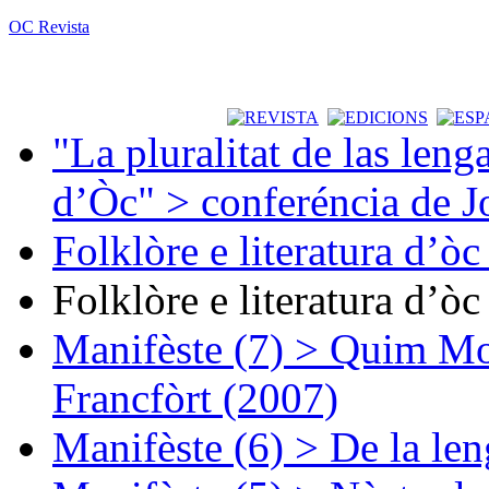
OC Revista
"La pluralitat de las lenga
d’Òc" > conferéncia de J
Folklòre e literatura d’ò
Folklòre e literatura d’ò
Manifèste (7) > Quim Mon
Francfòrt (2007)
Manifèste (6) > De la len