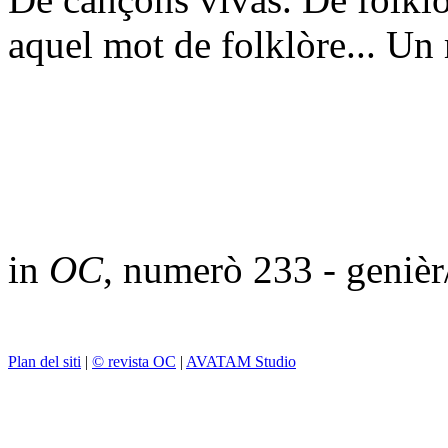
aquel mot de folklòre... Un 
in
OC
, numerò 233 - geniè
Plan del siti
|
© revista OC
|
AVATAM Studio