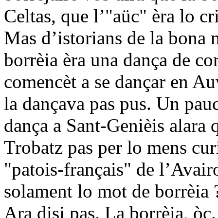
Celtas, que l’"aüc" èra lo cr
Mas d’istorians de la bona 
borrèia èra una dança de cor
comencèt a se dançar en Au
la dançava pas pus. Un pau
dança a Sant-Genièis alara q
Trobatz pas per lo mens cur
"patois-français" de l’Avair
solament lo mot de borrèia ?
Ara disi pas. La borrèia, òc.