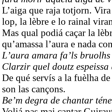
L’aiga que raja totjorn. Vira
lop, la lèbre e lo rainal viran
Mas qual podiá caçar la lè
qu’amassa l’aura e nada con
L’aura amara fa’ls bruolhs
Clarzir quel doutz espeissa 
De qué servís a la fuèlha d
son las cançons.
Be’m degra de chantar téner
Voliá pas mai cantar Guirau