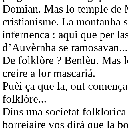
Domian. Mas lo temple de M
cristianisme. La montanha 
infernenca : aqui que per l
d’Auvèrnha se ramosavan...
De folklòre ? Benlèu. Mas l
creire a lor mascariá.
Puèi ça que la, ont comença 
folklòre...
Dins una societat folkloric
borrejaire vos dirà que la b