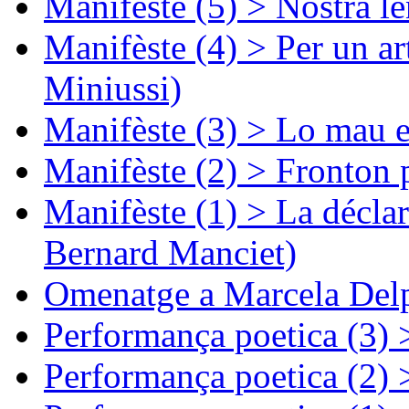
Manifèste (5) > Nòstra l
Manifèste (4) > Per un ar
Miniussi)
Manifèste (3) > Lo mau e
Manifèste (2) > Fronton 
Manifèste (1) > La décla
Bernard Manciet)
Omenatge a Marcela Delp
Performança poetica (3)
Performança poetica (2)