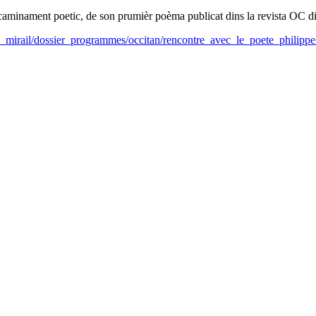
on caminament poetic, de son prumièr poèma publicat dins la revista OC d
le_mirail/dossier_programmes/occitan/rencontre_avec_le_poete_philipp