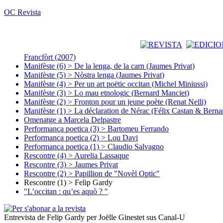
OC Revista
Francfòrt (2007)
Manifèste (6) > De la lenga, de la carn (Jaumes Privat)
Manifèste (5) > Nòstra lenga (Jaumes Privat)
Manifèste (4) > Per un art poëtic occitan (Michel Miniussi)
Manifèste (3) > Lo mau etnologic (Bernard Manciet)
Manifèste (2) > Fronton pour un jeune poète (Renat Nelli)
Manifèste (1) > La déclaration de Nérac (Félix Castan & Berna
Omenatge a Marcela Delpastre
Performança poetica (3) > Bartomeu Ferrando
Performança poetica (2) > Lou Davi
Performança poetica (1) > Claudio Salvagno
Rescontre (4) > Aurelia Lassaque
Rescontre (3) > Jaumes Privat
Rescontre (2) > Papillion de "Novèl Optic"
Rescontre (1) > Felip Gardy
"L’occitan : qu’es aquò ? "
Entrevista de Felip Gardy per Joëlle Ginestet sus Canal-U