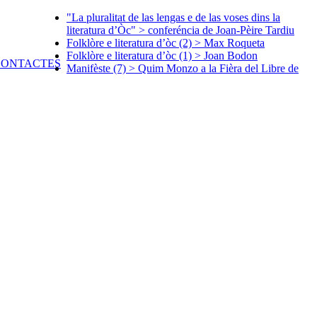
"La pluralitat de las lengas e de las voses dins la
literatura d’Òc" > conferéncia de Joan-Pèire Tardiu
Folklòre e literatura d’òc (2) > Max Roqueta
Folklòre e literatura d’òc (1) > Joan Bodon
Manifèste (7) > Quim Monzo a la Fièra del Libre de