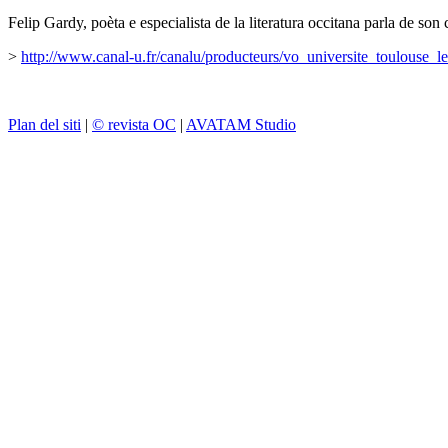
Felip Gardy, poèta e especialista de la literatura occitana parla de s
>
http://www.canal-u.fr/canalu/producteurs/vo_universite_toulouse_
Plan del siti
|
© revista OC
|
AVATAM Studio