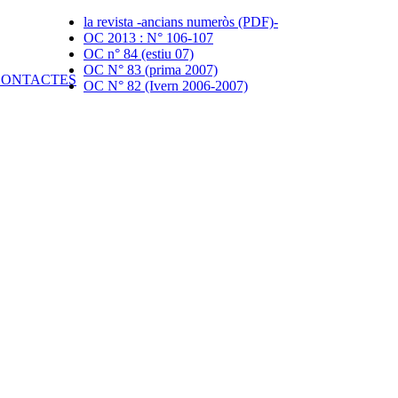
la revista -ancians numeròs (PDF)-
OC 2013 : N° 106-107
OC n° 84 (estiu 07)
OC N° 83 (prima 2007)
OC N° 82 (Ivern 2006-2007)