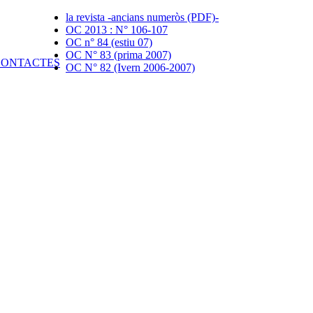
la revista -ancians numeròs (PDF)-
OC 2013 : N° 106-107
OC n° 84 (estiu 07)
OC N° 83 (prima 2007)
OC N° 82 (Ivern 2006-2007)