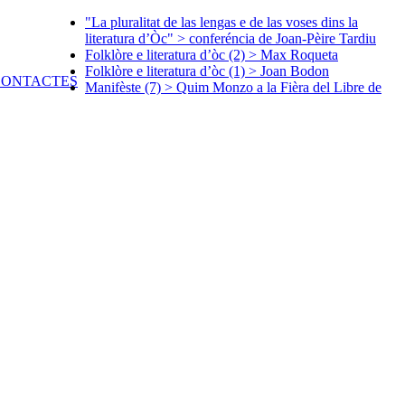
"La pluralitat de las lengas e de las voses dins la
literatura d’Òc" > conferéncia de Joan-Pèire Tardiu
Folklòre e literatura d’òc (2) > Max Roqueta
Folklòre e literatura d’òc (1) > Joan Bodon
Manifèste (7) > Quim Monzo a la Fièra del Libre de