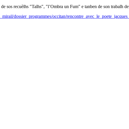
 de sos recuèlhs "Talhs", "l’Ombra un Fum" e tanben de son trabalh de 
le_mirail/dossier_programmes/occitan/rencontre_avec_le_poete_jacques_