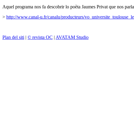
Aquel programa nos fa descobrir lo poèta Jaumes Privat que nos parla
>
http://www.canal-u.fr/canalu/producteurs/vo_universite_toulouse_
Plan del siti
|
© revista OC
|
AVATAM Studio