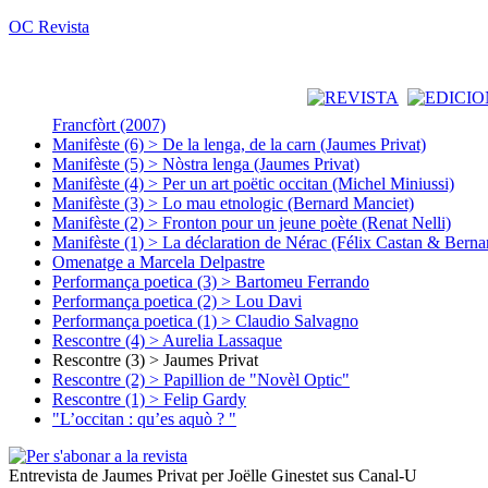
OC Revista
Francfòrt (2007)
Manifèste (6) > De la lenga, de la carn (Jaumes Privat)
Manifèste (5) > Nòstra lenga (Jaumes Privat)
Manifèste (4) > Per un art poëtic occitan (Michel Miniussi)
Manifèste (3) > Lo mau etnologic (Bernard Manciet)
Manifèste (2) > Fronton pour un jeune poète (Renat Nelli)
Manifèste (1) > La déclaration de Nérac (Félix Castan & Berna
Omenatge a Marcela Delpastre
Performança poetica (3) > Bartomeu Ferrando
Performança poetica (2) > Lou Davi
Performança poetica (1) > Claudio Salvagno
Rescontre (4) > Aurelia Lassaque
Rescontre (3) > Jaumes Privat
Rescontre (2) > Papillion de "Novèl Optic"
Rescontre (1) > Felip Gardy
"L’occitan : qu’es aquò ? "
Entrevista de Jaumes Privat per Joëlle Ginestet sus Canal-U