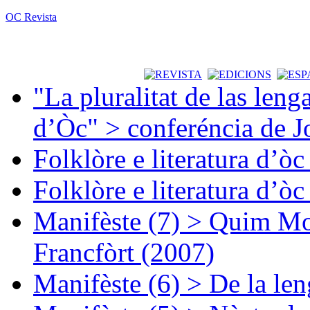
OC Revista
"La pluralitat de las lenga
d’Òc" > conferéncia de J
Folklòre e literatura d’ò
Folklòre e literatura d’ò
Manifèste (7) > Quim Mon
Francfòrt (2007)
Manifèste (6) > De la len