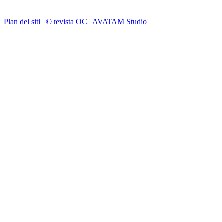
Plan del siti
|
© revista OC
|
AVATAM Studio