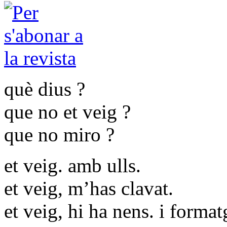
què dius ?
que no et veig ?
que no miro ?
et veig. amb ulls.
et veig, m’has clavat.
et veig, hi ha nens. i formatg