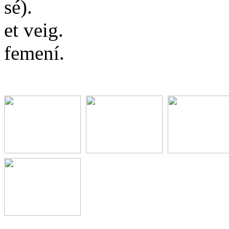
sé).
et veig.
femení.