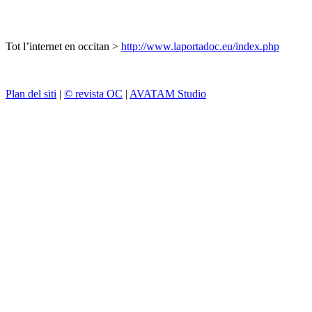
Tot l’internet en occitan >
http://www.laportadoc.eu/index.php
Plan del siti
|
© revista OC
|
AVATAM Studio