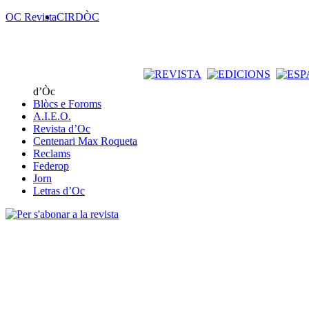
OC Revista
CIRDÒC
d’Òc
Blòcs e Foroms
A.I.E.O.
Revista d’Oc
Centenari Max Roqueta
Reclams
Federop
Jorn
Letras d’Oc