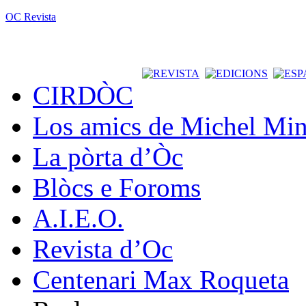
OC Revista
CIRDÒC
Los amics de Michel Min
La pòrta d’Òc
Blòcs e Foroms
A.I.E.O.
Revista d’Oc
Centenari Max Roqueta