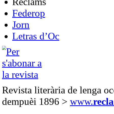
Reclams
Federop
Jorn
Letras d’Oc
Revista literària de lenga o
dempuèi 1896 >
www.
recl