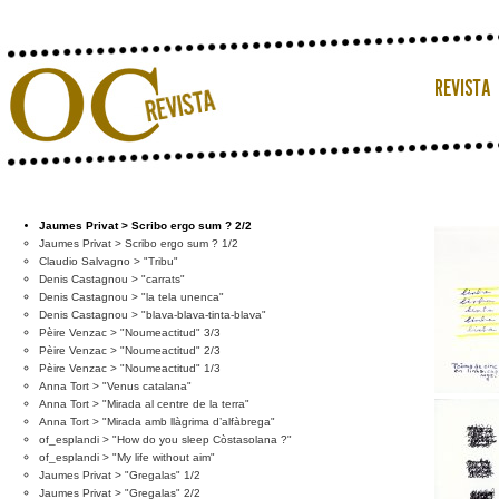
Jaumes Privat > Scribo ergo sum ? 2/2
Jaumes Privat > Scribo ergo sum ? 1/2
Claudio Salvagno > "Tribu"
Denis Castagnou > "carrats"
Denis Castagnou > "la tela unenca"
Denis Castagnou > "blava-blava-tinta-blava"
Pèire Venzac > "Noumeactitud" 3/3
Pèire Venzac > "Noumeactitud" 2/3
Pèire Venzac > "Noumeactitud" 1/3
Anna Tort > "Venus catalana"
Anna Tort > "Mirada al centre de la terra"
Anna Tort > "Mirada amb llàgrima d’alfàbrega"
of_esplandi > "How do you sleep Còstasolana ?"
of_esplandi > "My life without aim"
Jaumes Privat > "Gregalas" 1/2
Jaumes Privat > "Gregalas" 2/2