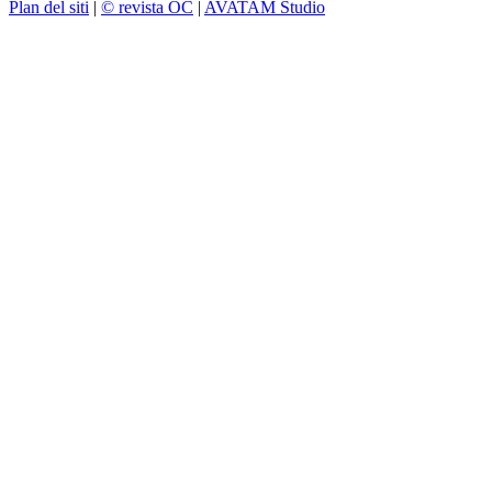
Plan del siti
|
© revista OC
|
AVATAM Studio