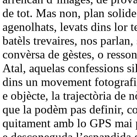
de tot. Mas non, plan solide
agenolhats, levats dins lor 
batèls trevaires, nos parlan
convèrsa de gèstes, o resso
Atal, aquelas confessions si
dins un movement fotografic
e objècte, la trajectòria de 
que la podèm pas definir, co
quitament amb lo GPS mai p
e desconeguda l’espandida d