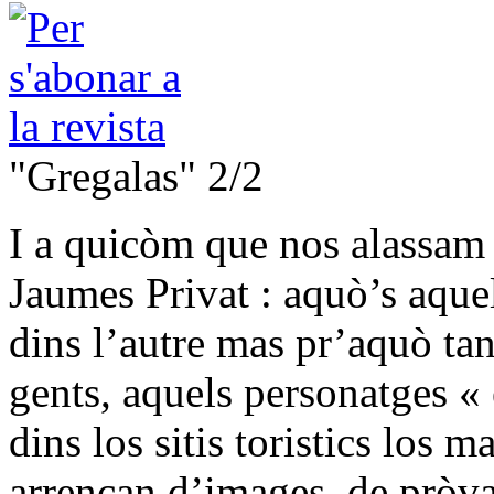
"Gregalas" 2/2
I a quicòm que nos alassam p
Jaumes Privat : aquò’s aquel
dins l’autre mas pr’aquò tan
gents, aquels personatges «
dins los sitis toristics los m
arrencan d’images, de pròva