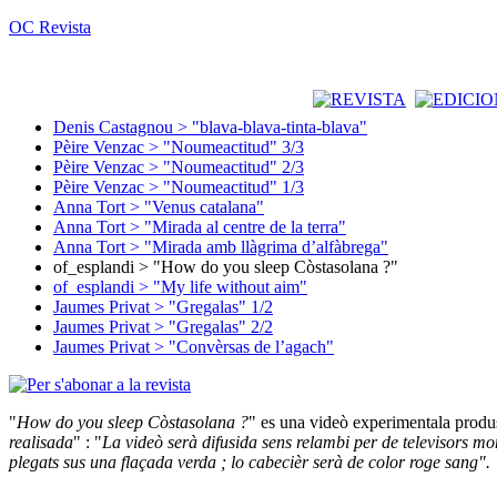
OC Revista
Denis Castagnou > "blava-blava-tinta-blava"
Pèire Venzac > "Noumeactitud" 3/3
Pèire Venzac > "Noumeactitud" 2/3
Pèire Venzac > "Noumeactitud" 1/3
Anna Tort > "Venus catalana"
Anna Tort > "Mirada al centre de la terra"
Anna Tort > "Mirada amb llàgrima d’alfàbrega"
of_esplandi > "How do you sleep Còstasolana ?"
of_esplandi > "My life without aim"
Jaumes Privat > "Gregalas" 1/2
Jaumes Privat > "Gregalas" 2/2
Jaumes Privat > "Convèrsas de l’agach"
"
How do you sleep Còstasolana ?
" es una videò experimentala produs
realisada
" : "
La videò serà difusida sens relambi per de televisors mont
plegats sus una flaçada verda ; lo cabecièr serà de color roge sang".