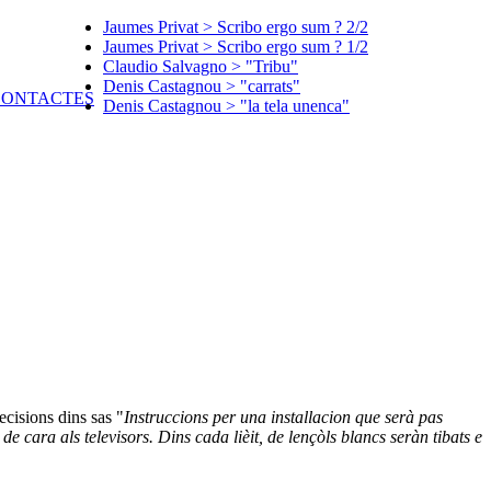
Jaumes Privat > Scribo ergo sum ? 2/2
Jaumes Privat > Scribo ergo sum ? 1/2
Claudio Salvagno > "Tribu"
Denis Castagnou > "carrats"
Denis Castagnou > "la tela unenca"
cisions dins sas "
Instruccions per una installacion que serà pas
de cara als televisors. Dins cada lièit, de lençòls blancs seràn tibats e