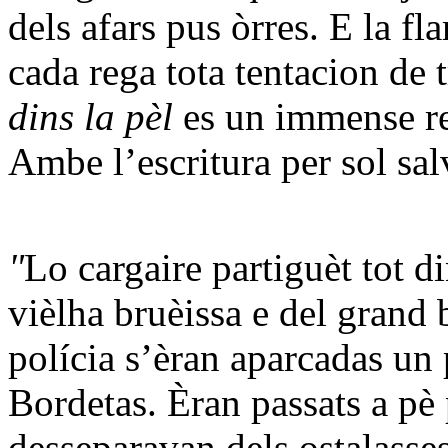
dels afars pus òrres. E la f
cada rega tota tentacion de
dins la pèl
es un immense r
Ambe l’escritura per sol sa
"
Lo cargaire partiguèt tot d
vièlha bruèissa e del grand 
polícia s’èran aparcadas un 
Bordetas. Èran passats a pè
desseparavan dels ostalasses