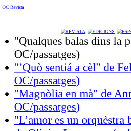
OC Revista
"Qualques balas dins la 
OC/passatges)
"’Quò sentiá a cèl" de Fe
OC/passatges)
"Magnòlia en mà" de Ann
OC/passatges)
"L’amor es un orquèstra 