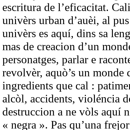
escritura de l’eficacitat. Ca
univèrs urban d’auèi, al pus
univèrs es aquí, dins sa leng
mas de creacion d’un monde o
personatges, parlar e racon
revolvèr, aquò’s un monde de
ingredients que cal : patime
alcòl, accidents, violéncia 
destruccion a ne vòls aquí 
« negra ». Pas qu’una frejor 