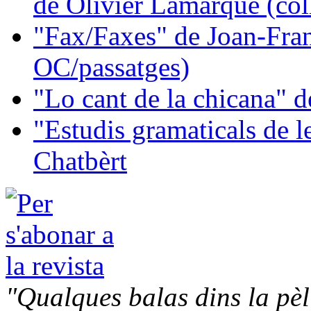
de Olivier Lamarque (col
"Fax/Faxes" de Joan-Fran
OC/passatges)
"Lo cant de la chicana"
"Estudis gramaticals de 
Chatbèrt
"Qualques balas dins la pèl