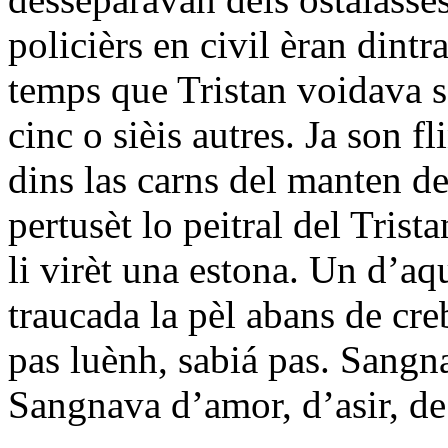
policièrs en civil èran dintr
temps que Tristan voidava s
cinc o sièis autres. Ja son f
dins las carns del manten de
pertusèt lo peitral del Trist
li virèt una estona. Un d’aq
traucada la pèl abans de cre
pas luènh, sabiá pas. Sangn
Sangnava d’amor, d’asir, de