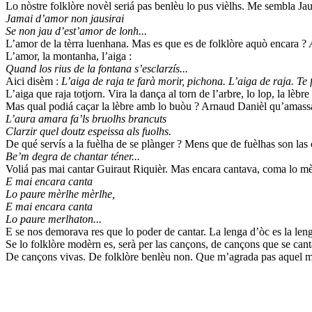
Lo nòstre folklòre novèl seriá pas benlèu lo pus vièlhs. Me sembla Ja
Jamai d’amor non jausirai
Se non jau d’est’amor de lonh...
L’amor de la tèrra luenhana. Mas es que es de folklòre aquò encara ?
L’amor, la montanha, l’aiga :
Quand los rius de la fontana s’esclarzís...
Aici disèm :
L’aiga de raja te farà morir, pichona. L’aiga de raja. Te 
L’aiga que raja totjorn. Vira la dança al torn de l’arbre, lo lop, la lèbre 
Mas qual podiá caçar la lèbre amb lo buòu ? Arnaud Danièl qu’amassa 
L’aura amara fa’ls bruolhs brancuts
Clarzir quel doutz espeissa als fuolhs.
De qué servís a la fuèlha de se plànger ? Mens que de fuèlhas son las
Be’m degra de chantar téner...
Voliá pas mai cantar Guiraut Riquièr. Mas encara cantava, coma lo mè
E mai encara canta
Lo paure mèrlhe mèrlhe,
E mai encara canta
Lo paure merlhaton...
E se nos demorava res que lo poder de cantar. La lenga d’òc es la len
Se lo folklòre modèrn es, serà per las cançons, de cançons que se cant
De cançons vivas. De folklòre benlèu non. Que m’agrada pas aquel mo