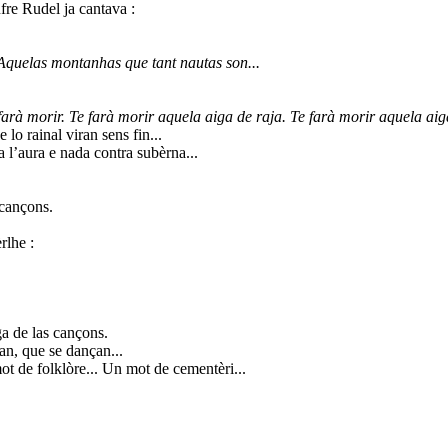
ufre Rudel ja cantava :
Aquelas montanhas que tant nautas son...
farà morir. Te farà morir aquela aiga de raja. Te farà morir aquela aiga
e lo rainal viran sens fin...
l’aura e nada contra subèrna...
 cançons.
rlhe :
ga de las cançons.
an, que se dançan...
t de folklòre... Un mot de cementèri...