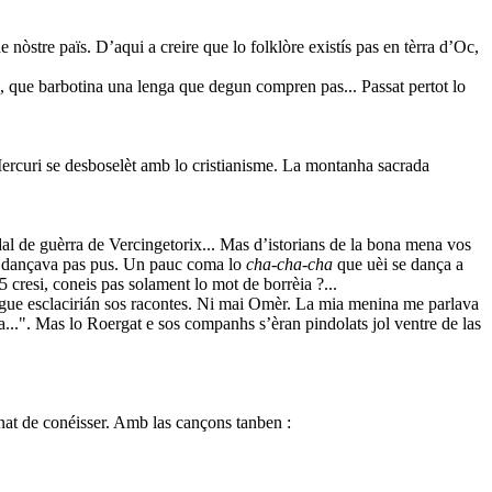
e nòstre païs. D’aqui a creire que lo folklòre existís pas en tèrra d’Oc,
us, que barbotina una lenga que degun compren pas... Passat pertot lo
rcuri se desboselèt amb lo cristianisme. La montanha sacrada
idal de guèrra de Vercingetorix... Mas d’istorians de la bona mena vos
la dançava pas pus. Un pauc coma lo
cha-cha-cha
que uèi se dança a
 cresi, coneis pas solament lo mot de borrèia ?...
Roèrgue esclacirián sos racontes. Ni mai Omèr. La mia menina me parlava
na...". Mas lo Roergat e sos companhs s’èran pindolats jol ventre de las
onat de conéisser. Amb las cançons tanben :