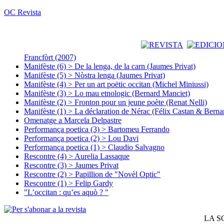
OC Revista
Francfòrt (2007)
Manifèste (6) > De la lenga, de la carn (Jaumes Privat)
Manifèste (5) > Nòstra lenga (Jaumes Privat)
Manifèste (4) > Per un art poëtic occitan (Michel Miniussi)
Manifèste (3) > Lo mau etnologic (Bernard Manciet)
Manifèste (2) > Fronton pour un jeune poète (Renat Nelli)
Manifèste (1) > La déclaration de Nérac (Félix Castan & Berna
Omenatge a Marcela Delpastre
Performança poetica (3) > Bartomeu Ferrando
Performança poetica (2) > Lou Davi
Performança poetica (1) > Claudio Salvagno
Rescontre (4) > Aurelia Lassaque
Rescontre (3) > Jaumes Privat
Rescontre (2) > Papillion de "Novèl Optic"
Rescontre (1) > Felip Gardy
"L’occitan : qu’es aquò ? "
LA S