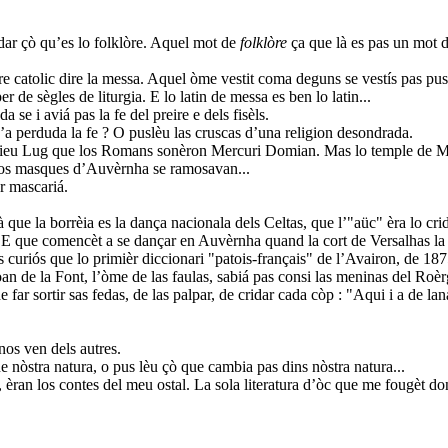
dar çò qu’es lo folklòre. Aquel mot de
folklòre
ça que là es pas un mot d
eire catolic dire la messa. Aquel òme vestit coma deguns se vestís pas p
er de sègles de liturgia. E lo latin de messa es ben lo latin...
 se i aviá pas la fe del preire e dels fisèls.
u’a perduda la fe ? O puslèu las cruscas d’una religion desondrada.
dieu Lug que los Romans sonèron Mercuri Domian. Mas lo temple de Me
 los masques d’Auvèrnha se ramosavan...
r mascariá.
 que la borrèia es la dança nacionala dels Celtas, que l’"aüc" èra lo cr
a. E que comencèt a se dançar en Auvèrnha quand la cort de Versalhas 
 curiós que lo primièr diccionari "patois-français" de l’Avairon, de 1875
. Joan de la Font, l’òme de las faulas, sabiá pas consi las meninas del 
ar sortir sas fedas, de las palpar, de cridar cada còp : "Aqui i a de la
nos ven dels autres.
e nòstra natura, o pus lèu çò que cambia pas dins nòstra natura...
 èran los contes del meu ostal. La sola literatura d’òc que me fougèt d