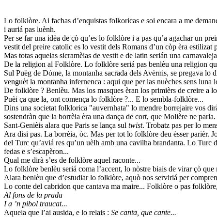
Lo folklòre. Ai fachas d’enquistas folkoricas e soi encara a me deman
i auriá pas luènh.
Per se far una idèa de çò qu’es lo folklòre i a pas qu’a agachar un pr
vestit del preire catolic es lo vestit dels Romans d’un còp èra estilizat p
Mas totas aquelas sicramèias de vestit e de latin serián una carnavalejada
De la religion al Folklòre. Lo folklòre seriá pas benlèu una religion q
Sul Puèg de Dòme, la montanha sacrada dels Avèrnis, se pregava lo 
venguèt la montanha infernenca : aqui que per las nuèches sens luna
De folklòre ? Benlèu. Mas los masques èran los primièrs de creire a lo
Puèi ça que la, ont comença lo folklòre ?... E lo sembla-folklòre...
Dins una societat folklorica "auvernhata" lo mendre borrejaire vos dirà
sostendràn que la borrèia èra una dança de cort, que Molière ne parl
Sant-Genièis alara que Paris se lança sul
twist
. Trobatz pas per lo mens
Ara disi pas. La borrèia, òc. Mas per tot lo folklòre deu èsser parièr
del Turc qu’aviá res qu’un uèlh amb una cavilha brandanta. Lo Turc de f
fedas e s’escapèron...
Qual me dirà s’es de folklòre aquel raconte...
Lo folklòre benlèu seriá coma l’accent, lo nòstre biais de virar çò que 
Alara benlèu que d’estudiar lo folklòre, aquò nos serviriá per compren
Lo conte del cabridon que cantava ma maire... Folklòre o pas folklòre,
Al fons de la prada
I a ’n pibol traucat...
Aquela que l’ai ausida, e lo relais :
Se canta, que cante...