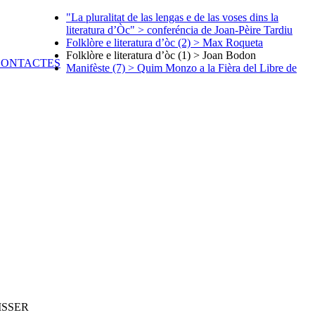
"La pluralitat de las lengas e de las voses dins la
literatura d’Òc" > conferéncia de Joan-Pèire Tardiu
Folklòre e literatura d’òc (2) > Max Roqueta
Folklòre e literatura d’òc (1) > Joan Bodon
Manifèste (7) > Quim Monzo a la Fièra del Libre de
ISSER