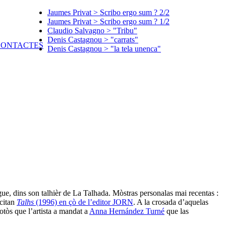
Jaumes Privat > Scribo ergo sum ? 2/2
Jaumes Privat > Scribo ergo sum ? 1/2
Claudio Salvagno > "Tribu"
Denis Castagnou > "carrats"
Denis Castagnou > "la tela unenca"
ue, dins son talhièr de La Talhada. Mòstras personalas mai recentas :
citan
Talhs
(1996) en çò de l’editor JORN
. A la crosada d’aquelas
fotòs que l’artista a mandat a
Anna Hernández Turné
que las