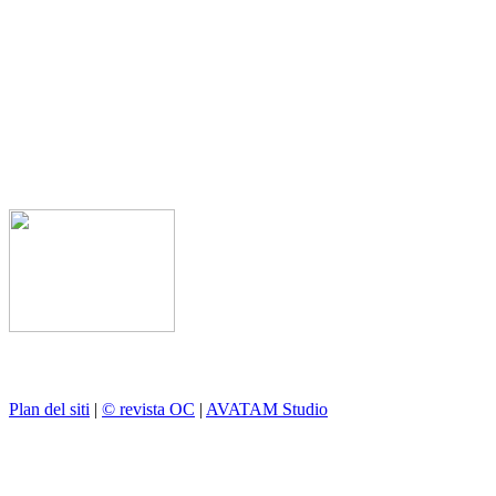
Plan del siti
|
© revista OC
|
AVATAM Studio