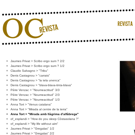
Jaumes Privat > Scribo ergo sum ? 2/2
Jaumes Privat > Scribo ergo sum ? 1/2
Claudio Salvagno > "Tribu"
Denis Castagnou > "carrats"
Denis Castagnou > "la tela unenca"
Denis Castagnou > "blava-blava-tinta-blava"
Pèire Venzac > "Noumeactitud" 3/3
Pèire Venzac > "Noumeactitud" 2/3
Pèire Venzac > "Noumeactitud" 1/3
Anna Tort > "Venus catalana"
Anna Tort > "Mirada al centre de la terra"
Anna Tort > "Mirada amb llàgrima d’alfàbrega"
of_esplandi > "How do you sleep Còstasolana ?"
of_esplandi > "My life without aim"
Jaumes Privat > "Gregalas" 1/2
Jaumes Privat > "Gregalas" 2/2