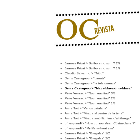
Jaumes Privat > Scribo ergo sum ? 2/2
Jaumes Privat > Scribo ergo sum ? 1/2
Claudio Salvagno > "Tribu"
Denis Castagnou > "carrats"
Denis Castagnou > "la tela unenca"
Denis Castagnou > "blava-blava-tinta-blava"
Pèire Venzac > "Noumeactitud" 3/3
Pèire Venzac > "Noumeactitud" 2/3
Pèire Venzac > "Noumeactitud" 1/3
Anna Tort > "Venus catalana"
Anna Tort > "Mirada al centre de la terra"
Anna Tort > "Mirada amb llàgrima d’alfàbrega"
of_esplandi > "How do you sleep Còstasolana ?"
of_esplandi > "My life without aim"
Jaumes Privat > "Gregalas" 1/2
Jaumes Privat > "Gregalas" 2/2