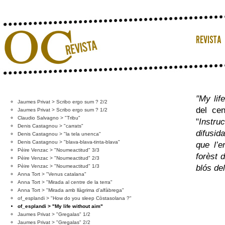
"My lif
Jaumes Privat > Scribo ergo sum ? 2/2
del cen
Jaumes Privat > Scribo ergo sum ? 1/2
Claudio Salvagno > "Tribu"
"
Instru
Denis Castagnou > "carrats"
difusid
Denis Castagnou > "la tela unenca"
Denis Castagnou > "blava-blava-tinta-blava"
que l’e
Pèire Venzac > "Noumeactitud" 3/3
forèst 
Pèire Venzac > "Noumeactitud" 2/3
Pèire Venzac > "Noumeactitud" 1/3
blós de
Anna Tort > "Venus catalana"
Anna Tort > "Mirada al centre de la terra"
Anna Tort > "Mirada amb llàgrima d’alfàbrega"
of_esplandi > "How do you sleep Còstasolana ?"
of_esplandi > "My life without aim"
Jaumes Privat > "Gregalas" 1/2
Jaumes Privat > "Gregalas" 2/2