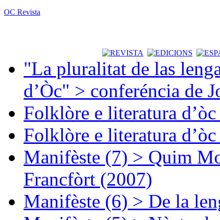
OC Revista
"La pluralitat de las lenga
d’Òc" > conferéncia de J
Folklòre e literatura d’ò
Folklòre e literatura d’ò
Manifèste (7) > Quim Mon
Francfòrt (2007)
Manifèste (6) > De la len