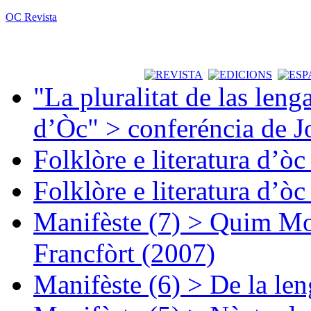
OC Revista
"La pluralitat de las lenga
d’Òc" > conferéncia de J
Folklòre e literatura d’ò
Folklòre e literatura d’ò
Manifèste (7) > Quim Mon
Francfòrt (2007)
Manifèste (6) > De la len