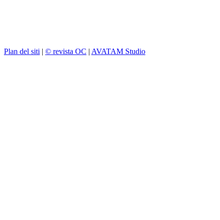
Plan del siti
|
© revista OC
|
AVATAM Studio