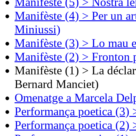
Manifèste (5) > Nòstra l
Manifèste (4) > Per un ar
Miniussi)
Manifèste (3) > Lo mau e
Manifèste (2) > Fronton 
Manifèste (1) > La décla
Bernard Manciet)
Omenatge a Marcela Delp
Performança poetica (3)
Performança poetica (2)