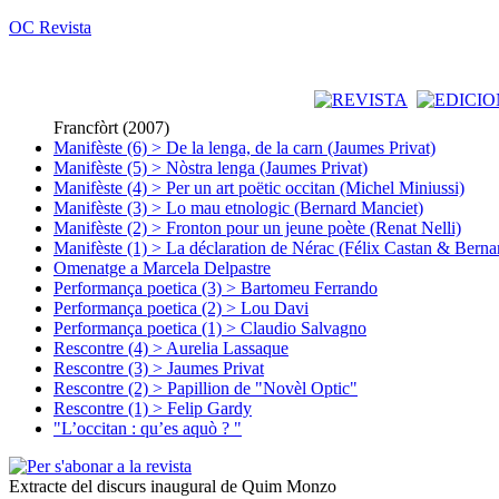
OC Revista
Francfòrt (2007)
Manifèste (6) > De la lenga, de la carn (Jaumes Privat)
Manifèste (5) > Nòstra lenga (Jaumes Privat)
Manifèste (4) > Per un art poëtic occitan (Michel Miniussi)
Manifèste (3) > Lo mau etnologic (Bernard Manciet)
Manifèste (2) > Fronton pour un jeune poète (Renat Nelli)
Manifèste (1) > La déclaration de Nérac (Félix Castan & Berna
Omenatge a Marcela Delpastre
Performança poetica (3) > Bartomeu Ferrando
Performança poetica (2) > Lou Davi
Performança poetica (1) > Claudio Salvagno
Rescontre (4) > Aurelia Lassaque
Rescontre (3) > Jaumes Privat
Rescontre (2) > Papillion de "Novèl Optic"
Rescontre (1) > Felip Gardy
"L’occitan : qu’es aquò ? "
Extracte del discurs inaugural de Quim Monzo