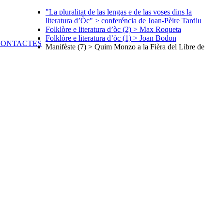
"La pluralitat de las lengas e de las voses dins la
literatura d’Òc" > conferéncia de Joan-Pèire Tardiu
Folklòre e literatura d’òc (2) > Max Roqueta
Folklòre e literatura d’òc (1) > Joan Bodon
Manifèste (7) > Quim Monzo a la Fièra del Libre de