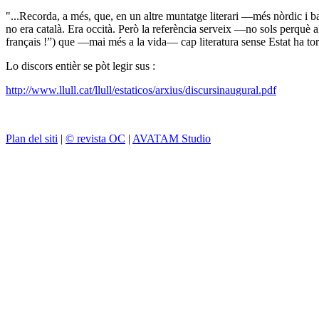
"...Recorda, a més, que, en un altre muntatge literari —més nòrdic i b
no era català. Era occità. Però la referència serveix —no sols perquè a
français !”) que —mai més a la vida— cap literatura sense Estat ha tor
Lo discors entièr se pòt legir sus :
http://www.llull.cat/llull/estaticos/arxius/discursinaugural.pdf
Plan del siti
|
© revista OC
|
AVATAM Studio