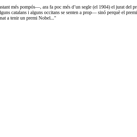
astant més pompós—, ara fa poc més d’un segle (el 1904) el jurat del pr
lguns catalans i alguns occitans se senten a prop— sinó perquè el premi 
nat a tenir un premi Nobel..."