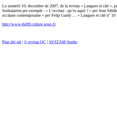
Lo numerò 10, decembre de 2007, de la revista « Langues et cité », publ
Senhalarem per exemple : « L’occitan : qu’es aquò ? » per Jean Sibill
occitane contemporaine » per Felip Gardy … « Langues et cité n° 10 »
http://www.dglflf.culture.gouv.fr
Plan del siti
|
© revista OC
|
AVATAM Studio