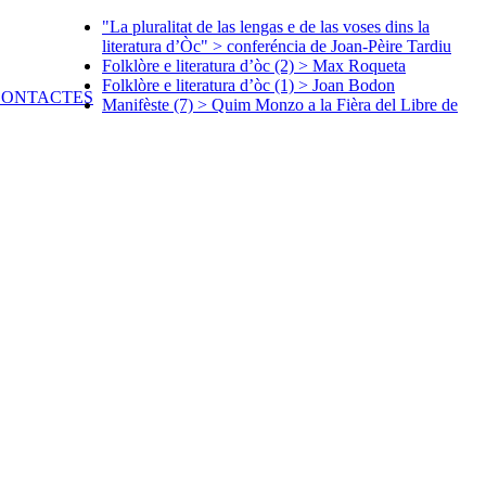
"La pluralitat de las lengas e de las voses dins la
literatura d’Òc" > conferéncia de Joan-Pèire Tardiu
Folklòre e literatura d’òc (2) > Max Roqueta
Folklòre e literatura d’òc (1) > Joan Bodon
Manifèste (7) > Quim Monzo a la Fièra del Libre de