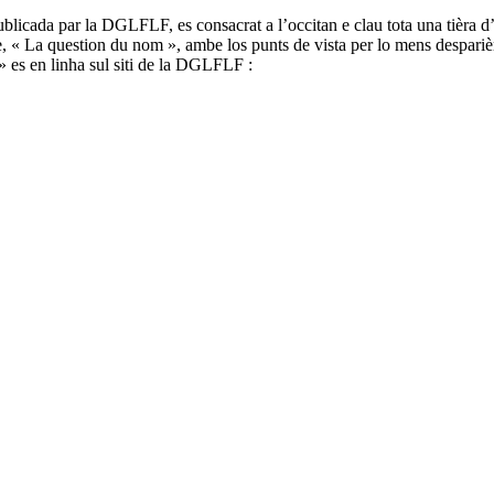
icada par la DGLFLF, es consacrat a l’occitan e clau tota una tièra d’ar
e, « La question du nom », ambe los punts de vista per lo mens despariè
 es en linha sul siti de la DGLFLF :