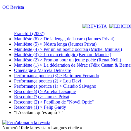
OC Revista
Francfòrt (2007)
Manifèste (6) > De la lenga, de la carn (Jaumes Privat)
Manifèste (5) > Nòstra lenga (Jaumes Privat)
Manifèste (4) > Per un art poëtic occitan (Michel Miniussi)
Manifèste (3) > Lo mau etnologic (Bernard Manciet)
Manifèste (2) > Fronton pour un jeune poète (Renat Nelli)
Manifèste (1) > La déclaration de Nérac (Félix Castan & Berna
Omenatge a Marcela Delpastre
Performança poetica (3) > Bartomeu Ferrando
Performança poetica (2) > Lou Davi
Performança poetica (1) > Claudio Salvagno
Rescontre (4) > Aurelia Lassaque
Rescontre (3) > Jaumes Privat
Rescontre (2) > Papillion de "Novèl Optic"
Rescontre (1) > Felip Gardy
"L’occitan : qu’es aquò ? "
Numerò 10 de la revista « Langues et cité »