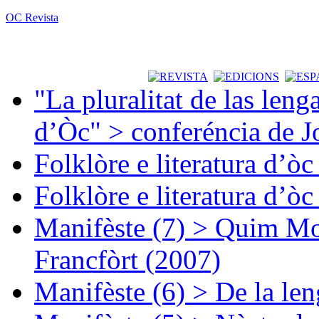
OC Revista
"La pluralitat de las lenga
d’Òc" > conferéncia de J
Folklòre e literatura d’ò
Folklòre e literatura d’ò
Manifèste (7) > Quim Mon
Francfòrt (2007)
Manifèste (6) > De la len