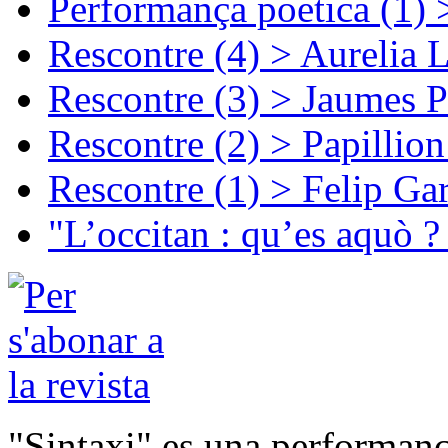
Performança poetica (1)
Rescontre (4) > Aurelia 
Rescontre (3) > Jaumes P
Rescontre (2) > Papillio
Rescontre (1) > Felip Ga
"L’occitan : qu’es aquò ?
"Sintaxi" es una performanç