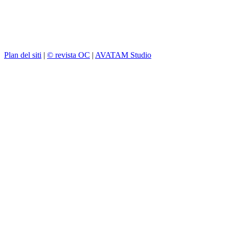
Plan del siti
|
© revista OC
|
AVATAM Studio