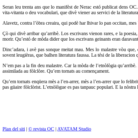
Seran leu trenta ans que lo manifèst de Nerac estó publicat dens OC. U
vita-vitanta o deu vocabulari, que divè viener au servici de la literatur
Alavetz, contra l’òbra creaira, qui podè har lhivar lo pan occitan, mes 
Çò qui divè arribar qu’arribè. Los escrivans vienon rares, e la poesia
morir. Qu’estó de mòda dider que los escrivans geinants eran daravant 
Dinc’adara, i avè pas sonque meitat mau. Mes lo malastre vòu que, da
sovent leugièras, que balhen literatura faussa. La tési de la liberacion 
N’em pas a la fin deu malastre. Car la mòda de l’etnòlògia qu’arribè. 
assimilada au fòlclòre. Qu’em tornats au començament.
Qu’em tornats enqüera mès a l’en-arrer, mès a l’en-arrer que lo felibri
pas güaire fòlclòrist. L’etnòlògue es pas tanpauc populari. E la nòstra
Plan del siti
|
© revista OC
|
AVATAM Studio