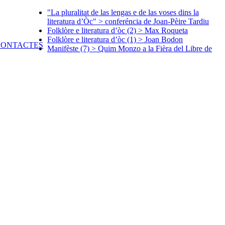
"La pluralitat de las lengas e de las voses dins la
literatura d’Òc" > conferéncia de Joan-Pèire Tardiu
Folklòre e literatura d’òc (2) > Max Roqueta
Folklòre e literatura d’òc (1) > Joan Bodon
Manifèste (7) > Quim Monzo a la Fièra del Libre de