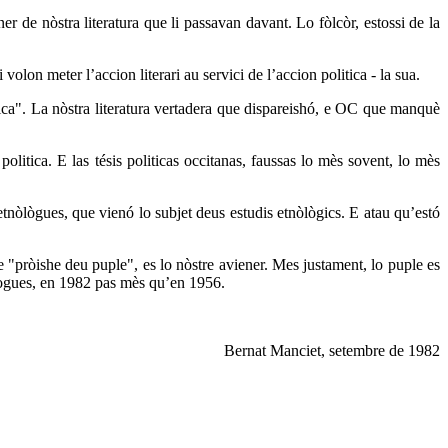
r de nòstra literatura que li passavan davant. Lo fòlcòr, estossi de la
olon meter l’accion literari au servici de l’accion politica - la sua.
itica". La nòstra literatura vertadera que dispareishó, e OC que manquè
itica. E las tésis politicas occitanas, faussas lo mès sovent, lo mès
etnòlògues, que vienó lo subjet deus estudis etnòlògics. E atau qu’estó
ue "pròishe deu puple", es lo nòstre aviener. Mes justament, lo puple es
nòlogues, en 1982 pas mès qu’en 1956.
Bernat Manciet, setembre de 1982