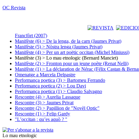
OC Revista
Francfòrt (2007)
Manifèste (6) > De la lenga, de la carn (Jaumes Privat)
Manifèste (5) > Nòstra lenga (Jaumes Privat)
Manifèste (4) > Per un art poëtic occitan (Michel Miniussi)
Manifèste (3) > Lo mau etnologic (Bernard Manciet)
Manifèste (2) > Fronton pour un jeune poète (Renat Nelli)
Manifèste (1) > La déclaration de Nérac (Félix Castan & Berna
Omenatge a Marcela Delpastre
Performança poetica (3) > Bartomeu Ferrando
Performança poetica (2) > Lou Davi
Performança poetica (1) > Claudio Salvagno
Rescontre (4) > Aurelia Lassaque
Rescontre (3) > Jaumes Privat
Rescontre (2) > Papillion de "Novèl Optic"
Rescontre (1) > Felip Gardy
"L’occitan : qu’es aquò ? "
Lo mau etnologic