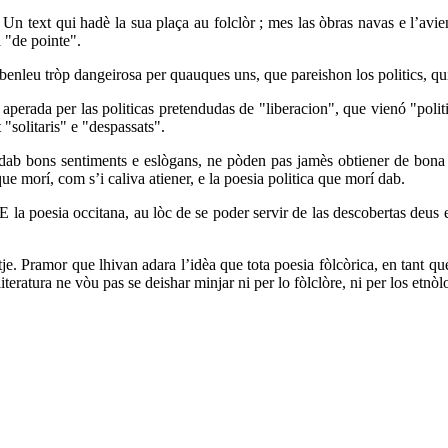
n text qui hadè la sua plaça au folclòr ; mes las òbras navas e l’aviene
a "de pointe".
benleu tròp dangeirosa per quauques uns, que pareishon los politics, qui v
, aperada per las politicas pretendudas de "liberacion", que vienó "pol
"solitaris" e "despassats".
b bons sentiments e eslògans, ne pòden pas jamès obtiener de bona pol
que morí, com s’i caliva atiener, e la poesia politica que morí dab.
E la poesia occitana, au lòc de se poder servir de las descobertas deus 
tje. Pramor que lhivan adara l’idèa que tota poesia fòlcòrica, en tant q
 literatura ne vòu pas se deishar minjar ni per lo fòlclòre, ni per los et