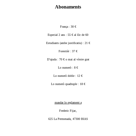
Abonaments
França : 30 €
Especial 2 ans : 55 € al lòc de 60
Estudiants (ambe justificatiu) : 21 €
Forestièr : 37 €
D’ajuda : 70 € o mai al vòstre grat
Lo numerò : 8 €
Lo numerò doble : 12 €
Lo numerò quadruple : 18 €
mandar lo reglament a
Frederic Fijac,
625 La Permenada, 47300 BIAS