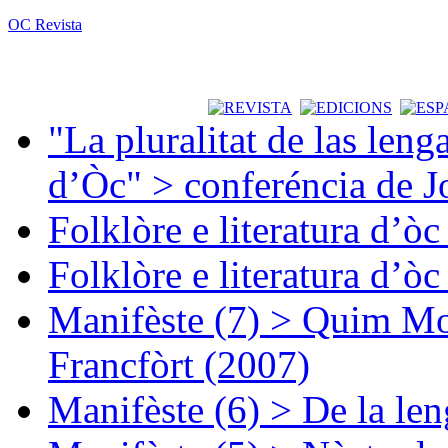
OC Revista
"La pluralitat de las lenga
d’Òc" > conferéncia de J
Folklòre e literatura d’ò
Folklòre e literatura d’ò
Manifèste (7) > Quim Mon
Francfòrt (2007)
Manifèste (6) > De la len