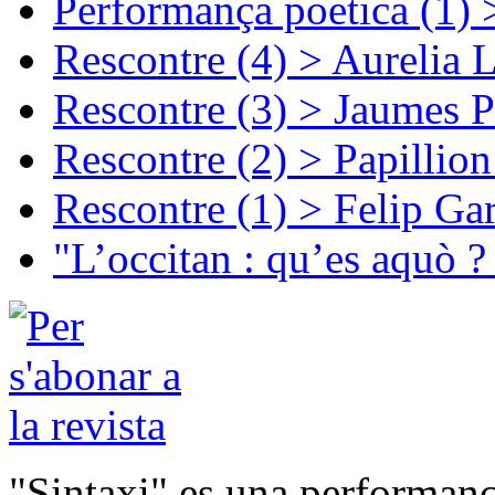
Performança poetica (1)
Rescontre (4) > Aurelia 
Rescontre (3) > Jaumes P
Rescontre (2) > Papillio
Rescontre (1) > Felip Ga
"L’occitan : qu’es aquò ?
"Sintaxi" es una performanç