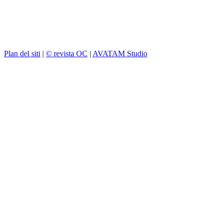
Plan del siti
|
© revista OC
|
AVATAM Studio