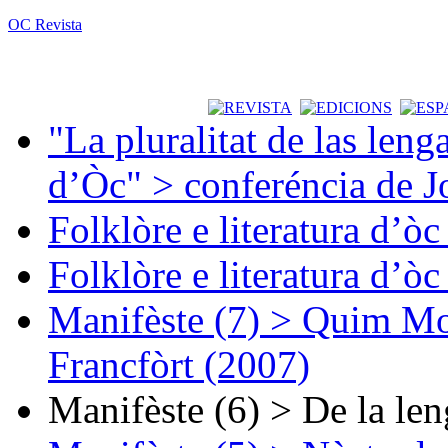
OC Revista
"La pluralitat de las lenga
d’Òc" > conferéncia de J
Folklòre e literatura d’ò
Folklòre e literatura d’ò
Manifèste (7) > Quim Mon
Francfòrt (2007)
Manifèste (6) > De la len