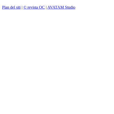
Plan del siti
|
© revista OC
|
AVATAM Studio