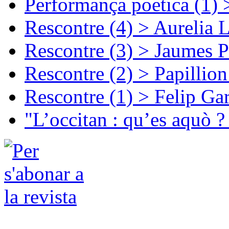
Performança poetica (1)
Rescontre (4) > Aurelia 
Rescontre (3) > Jaumes P
Rescontre (2) > Papillio
Rescontre (1) > Felip Ga
"L’occitan : qu’es aquò ?